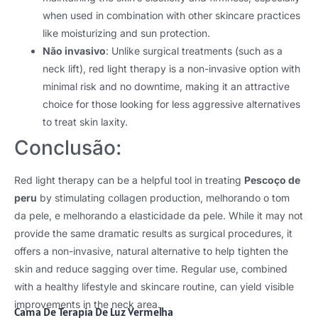
when used in combination with other skincare practices
like moisturizing and sun protection
.
Não invasivo
:
Unlike surgical treatments
(
such as a
neck lift
),
red light therapy is a non-invasive option with
minimal risk and no downtime
,
making it an attractive
choice for those looking for less aggressive alternatives
to treat skin laxity
.
Conclusão:
Red light therapy can be a helpful tool in treating
Pescoço de
peru
by stimulating collagen production
, melhorando o tom
da pele, e melhorando a elasticidade da pele.
While it may not
provide the same dramatic results as surgical procedures
,
it
offers a non-invasive
,
natural alternative to help tighten the
skin and reduce sagging over time
.
Regular use
,
combined
with a healthy lifestyle and skincare routine
,
can yield visible
improvements in the neck area
.
Cama De Terapia De Luz Vermelha