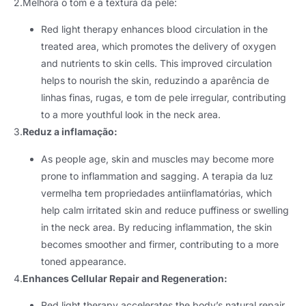
2.Melhora o tom e a textura da pele:
Red light therapy enhances blood circulation in the
treated area
,
which promotes the delivery of oxygen
and nutrients to skin cells
.
This improved circulation
helps to nourish the skin
, reduzindo a aparência de
linhas finas, rugas, e tom de pele irregular,
contributing
to a more youthful look in the neck area
.
3.
Reduz a inflamação:
As people age
,
skin and muscles may become more
prone to inflammation and sagging
. A terapia da luz
vermelha tem propriedades antiinflamatórias,
which
help calm irritated skin and reduce puffiness or swelling
in the neck area
.
By reducing inflammation
,
the skin
becomes smoother and firmer
,
contributing to a more
toned appearance
.
4.
Enhances Cellular Repair and Regeneration
:
Red light therapy accelerates the body’s natural repair