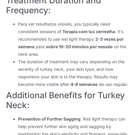
Treatment Duration and
Frequency
:
Para ver resultados visíveis,
you typically need
consistent sessions of
Terapia com luz vermelha
.
It’s
recommended to use red light therapy
2-3 vezes por
semana
para
sobre 10-20 minutos por sessão
on the
neck area
.
The duration of treatment may vary depending on the
severity of turkey neck
,
your skin type
,
and how
responsive your skin is to the therapy
.
Results may
become more visible after
4-8 semanas
de uso regular.
Additional Benefits for Turkey
Neck
:
Prevention of Further Sagging
:
Red light therapy can
help prevent further skin aging and sagging by
maintaining the skin’s elasticity and firmness
,
especially