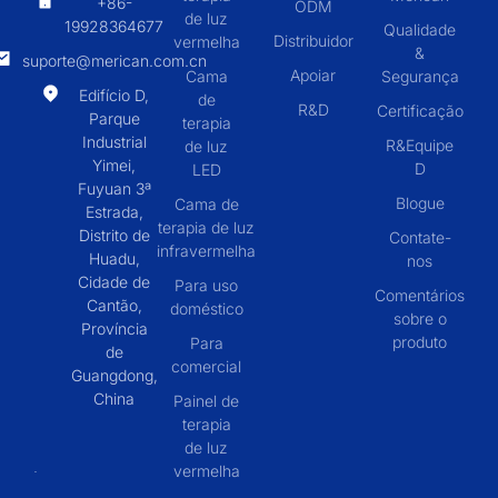
+86-
ODM
de luz
19928364677
Qualidade
Distribuidor
vermelha
&
suporte@merican.com.cn
Apoiar
Cama
Segurança
Edifício D,
de
R&D
Certificação
Parque
terapia
Industrial
R&Equipe
de luz
Yimei,
D
LED
Fuyuan 3ª
Blogue
Cama de
Estrada,
terapia de luz
Distrito de
Contate-
infravermelha
Huadu,
nos
Cidade de
Para uso
Comentários
Cantão,
doméstico
sobre o
Província
produto
Para
de
comercial
Guangdong,
China
Painel de
terapia
de luz
vermelha