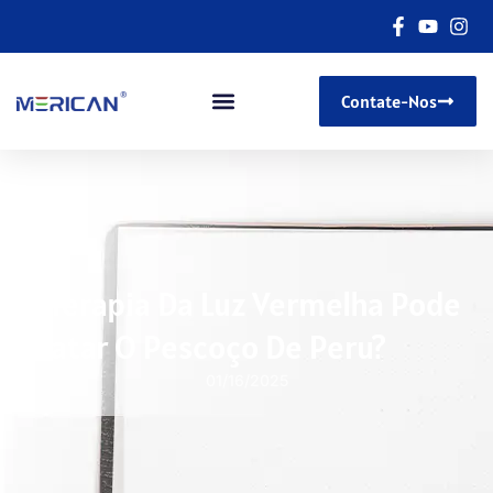
Contate-Nos
A Terapia Da Luz Vermelha Pode
Tratar O Pescoço De Peru?
01/16/2025