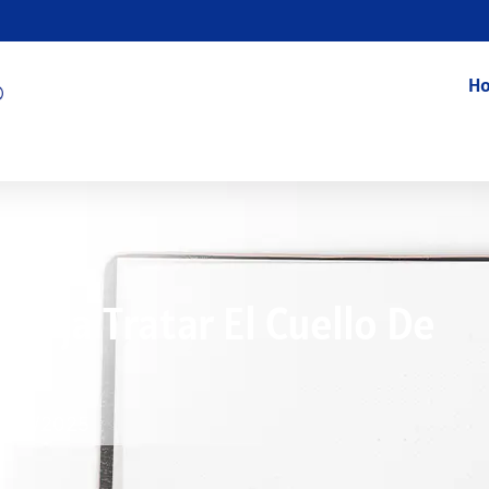
Ho
 Roja Tratar El Cuello De
1/16/2025