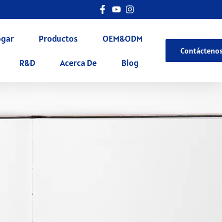
gar
Productos
OEM&ODM
Contácteno
R&D
Acerca De
Blog