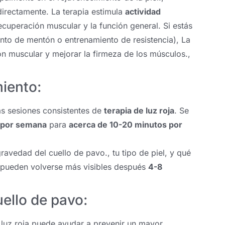
irectamente. La terapia estimula
actividad
ecuperación muscular y la función general. Si estás
iento de mentón o entrenamiento de resistencia), La
ón muscular y mejorar la firmeza de los músculos.,
miento:
as sesiones consistentes de
terapia de luz roja
. Se
 por semana
para
acerca de 10-20 minutos por
ravedad del cuello de pavo., tu tipo de piel, y qué
os pueden volverse más visibles después
4-8
uello de pavo:
n luz roja puede ayudar a prevenir un mayor