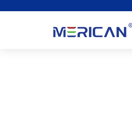
¿Puede La Terapia De Luz
Pavo??
0