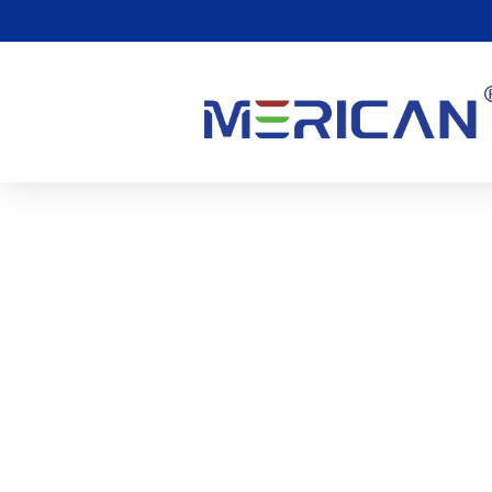
Como Posso Obter Os M
Terapia De Luz LED?
0