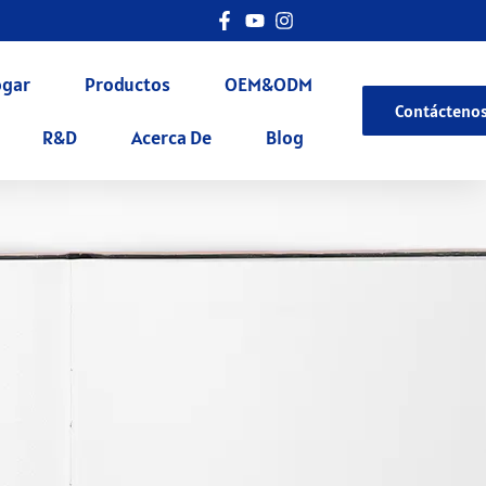
gar
Productos
OEM&ODM
Contácteno
R&D
Acerca De
Blog