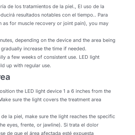
ía de los tratamientos de la piel., El uso de la
ducirá resultados notables con el tiempo.. Para
h as for muscle recovery or joint pain
),
you may
inutes
,
depending on the device and the area being
nd gradually increase the time if needed
.
lly a few weeks of consistent use
.
LED light
ild up with regular use
.
rea
osition the LED light device
1 a 6
inches from the
Make sure the light covers the treatment area
 de la piel,
make sure the light reaches the specific
the eyes
, frente,
or jawline
). Si trata el dolor
ese de que el área afectada esté expuesta