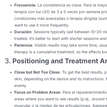
Frecuencia
: La consistencia es clave. Para la mayor
terapia con luz LED de 3 a 5 veces por semana pro
condiciones más avanzadas o terapia dirigida (
suc
want to use it more frequently
.
Duración
:
Sessions typically last between 10–20 m
treated
.
It’s better to start with shorter sessions a
Paciencia
:
Visible results may take some time
,
usua
therapy is a cumulative treatment
,
so the effects bu
3.
Positioning and Treatment A
Close but Not Too Close
:
To get the best results
,
p
skin
,
depending on the device and its instructions
.
evenly
.
Focus on Problem Areas
: Para el rejuvenecimiento
areas where you want to see results
(p.ej.,
around 
muscular o la rigidez de las articulaciones, Asegúr