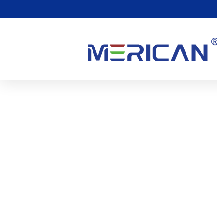
¿Cómo Puedo Obtener Lo
La Terapia Con Luz LED??
0