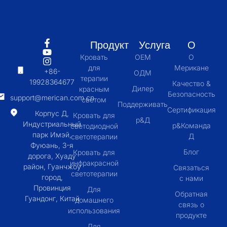
Продукт
Услуга
О
Кровать
OEM
О
для
Мерикане
+86-
ОДМ
терапии
19928364677
Качество &
Дилер
красным
Безопасность
support@merican.com.cn
светом
Поддерживать
Сертификация
Корпус Д,
Кровать для
р&Д
Индустриальный
р&Команда
светодиодной
парк Имэй,
Д
светотерапии
Фуюань, 3-я
Блог
Кровать для
дорога, Хуаду
инфракрасной
район, Гуанчжоу
Связаться
светотерапии
город,
с нами
Провинция
Для
Обратная
Гуандонг, Китай
домашнего
связь о
использования
продукте
Для