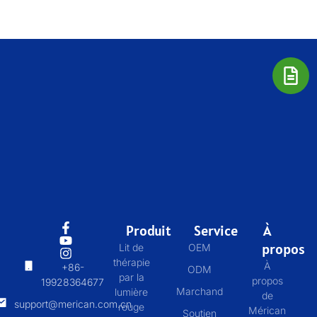
Produit
Service
À
propos
Lit de
OEM
thérapie
À
+86-
ODM
par la
propos
19928364677
Marchand
lumière
de
support@merican.com.cn
rouge
Mérican
Soutien