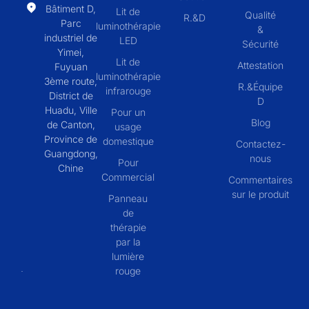
Bâtiment D,
Lit de
Qualité
R.&D
Parc
luminothérapie
&
industriel de
LED
Sécurité
Yimei,
Lit de
Attestation
Fuyuan
luminothérapie
3ème route,
R.&Équipe
infrarouge
District de
D
Huadu, Ville
Pour un
Blog
de Canton,
usage
Province de
domestique
Contactez-
Guangdong,
nous
Pour
Chine
Commercial
Commentaires
sur le produit
Panneau
de
thérapie
par la
lumière
rouge