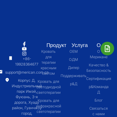
Продукт
Услуга
О
Кровать
OEM
О
для
Мерикане
+86-
ОДМ
терапии
19928364677
Качество &
Дилер
красным
Безопасность
support@merican.com.cn
светом
Поддерживать
Сертификация
Корпус Д,
Кровать для
р&Д
Индустриальный
р&Команда
светодиодной
парк Имэй,
Д
светотерапии
Фуюань, 3-я
Блог
Кровать для
дорога, Хуаду
инфракрасной
район, Гуанчжоу
Связаться
светотерапии
город,
с нами