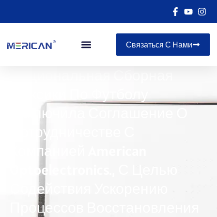
Связаться С Нами
Национальная Сборная
Мексики По Футболу
Заключила Соглашение О
Сотрудничестве С
Компанией American
Optoelectronics., С Целью
Содействия Ускорению
Процессов Восстановления