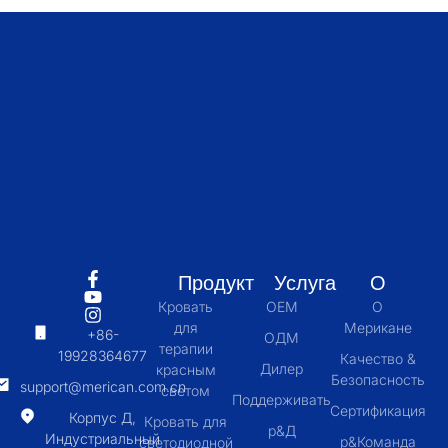
Продукт
Услуга
О
Кровать
OEM
О
для
Мерикане
+86-
ОДМ
терапии
19928364677
Качество &
Дилер
красным
Безопасность
support@merican.com.cn
светом
Поддерживать
Сертификация
Корпус Д,
Кровать для
р&Д
Индустриальный
р&Команда
светодиодной