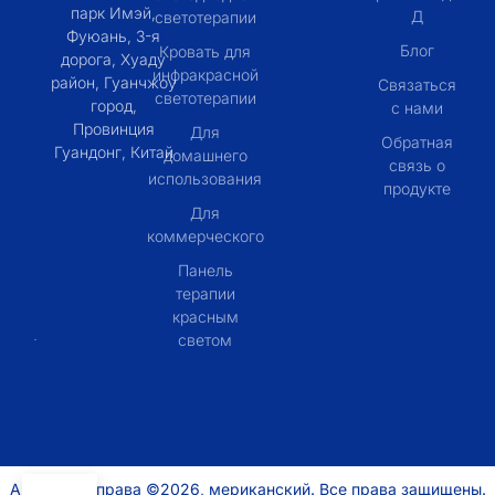
парк Имэй,
Д
светотерапии
Фуюань, 3-я
Блог
Кровать для
дорога, Хуаду
инфракрасной
район, Гуанчжоу
Связаться
светотерапии
город,
с нами
Провинция
Для
Обратная
Гуандонг, Китай
домашнего
связь о
использования
продукте
Для
коммерческого
Панель
терапии
красным
светом
Авторские права ©2026, мериканский. Все права защищены.