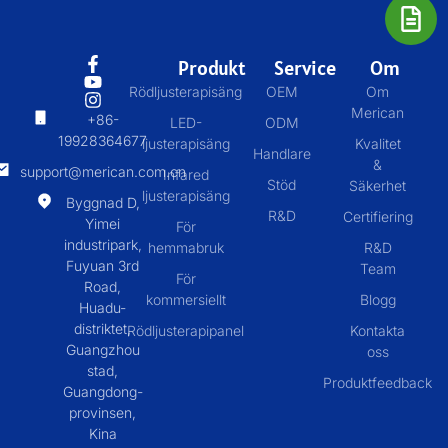
Produkt
Service
Om
Rödljusterapisäng
OEM
Om
Merican
+86-
LED-
ODM
19928364677
ljusterapisäng
Kvalitet
Handlare
&
support@merican.com.cn
Infared
Stöd
Säkerhet
ljusterapisäng
Byggnad D,
R&D
Certifiering
Yimei
För
industripark,
hemmabruk
R&D
Fuyuan 3rd
Team
För
Road,
kommersiellt
Blogg
Huadu-
distriktet,
Rödljusterapipanel
Kontakta
Guangzhou
oss
stad,
Produktfeedback
Guangdong-
provinsen,
Kina