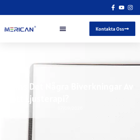
Kontakta Oss
Finns Det Några Biverkningar Av
Rött Ljusterapi?
07/09/2026