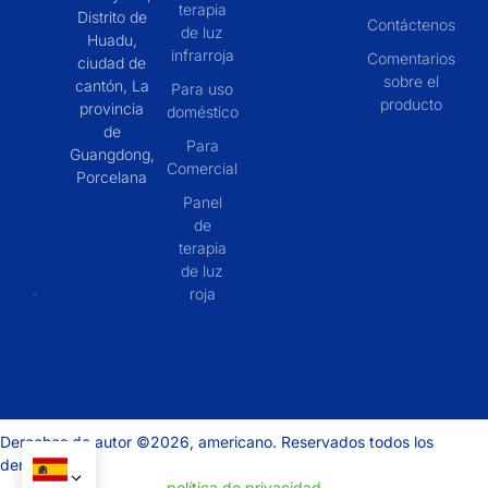
terapia
Distrito de
Contáctenos
de luz
Huadu,
infrarroja
Comentarios
ciudad de
sobre el
cantón, La
Para uso
producto
provincia
doméstico
de
Para
Guangdong,
Comercial
Porcelana
Panel
de
terapia
de luz
roja
Derechos de autor ©2026, americano. Reservados todos los
derechos.
política de privacidad