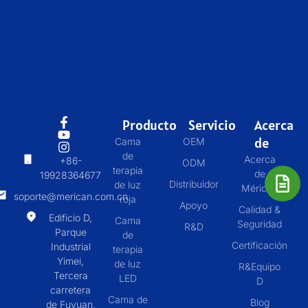
Producto
Servicio
Acerca
de
Cama
OEM
de
Acerca
+86-
ODM
terapia
de
19928364677
Distribuidor
de luz
Mérican
soporte@merican.com.cn
roja
Apoyo
Calidad &
Edificio D,
Cama
Seguridad
R&D
Parque
de
Certificación
Industrial
terapia
Yimei,
de luz
R&Equipo
Tercera
LED
D
carretera
Cama de
Blog
de Fuyuan,