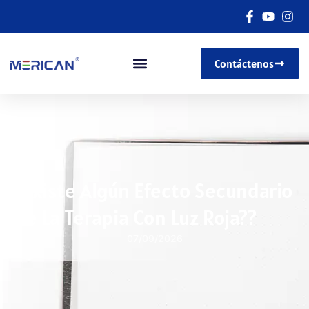
Contáctenos
¿Existe Algún Efecto Secundario
De La Terapia Con Luz Roja??
07/09/2026