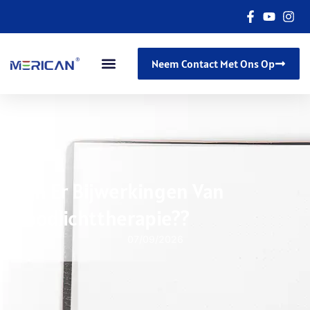
Neem Contact Met Ons Op
Zijn Er Bijwerkingen Van
Roodlichttherapie??
07/09/2026