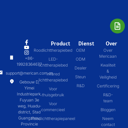
Product
Dienst
Over
Roodlichttherapiebed
OEM
Over
Mericaan
+86-
LED-
ODM
19928364677
lichttherapiebed
Kwaliteit
Dealer
&
support@merican.com.cn
Infared
Steun
Veiligheid
lichttherapiebed
Gebouw D,
R&D
Certificering
Yimei
Voor
Industriepark,
thuisgebruik
R&D-
Fuyuan 3e
team
Voor
weg, Huadu-
commercieel
Bloggen
district, Stad
Guangzhou,
Roodlichttherapiepaneel
Neem
Provincie
contact