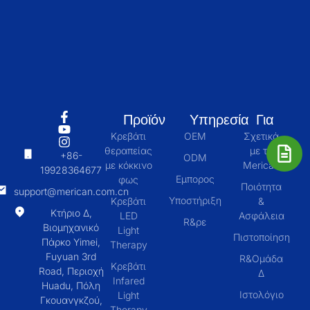
Προϊόν
Υπηρεσία
Για
Κρεβάτι
OEM
Σχετικά
θεραπείας
με το
+86-
ODM
με κόκκινο
Merican
19928364677
Εμπορος
φως
Ποιότητα
support@merican.com.cn
Υποστήριξη
Κρεβάτι
&
Κτήριο Δ,
LED
Ασφάλεια
R&ρε
Βιομηχανικό
Light
Πιστοποίηση
Πάρκο Yimei,
Therapy
Fuyuan 3rd
R&Ομάδα
Κρεβάτι
Road, Περιοχή
Δ
Infared
Huadu, Πόλη
Ιστολόγιο
Light
Γκουανγκζού,
Therapy