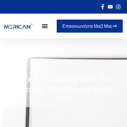
Επικοινωνήστε Μαζί Μας
Υπάρχουν Παρενέργειες Της
Θεραπείας Με Κόκκινο Φως?
07/09/2026