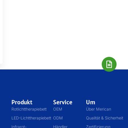
Produkt
Service
Um
Rotlichttherapiebett
OEM
Über Merican
LED-Lichttherapiebett
ODM
Qualität & Sicherheit
Infrarot-
Händler
Zertifizierung