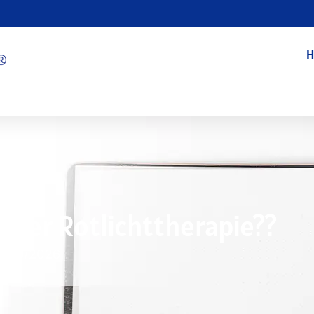
H
 Der Rotlichttherapie??
7/09/2026