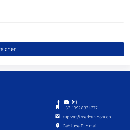
reichen
+86-19928364677
support@merican.com.cn
Gebäude D, Yimei