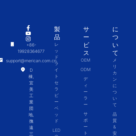
製
サ
に
品
ー
つ
ビ
い
レ
+86-
ッ
19928364677
ス
て
ド
OEM
メ
support@merican.com.cn
ラ
リ
ODM
イ
D
カ
ト
棟,
デ
ン
セ
宜
ィ
に
ラ
美
ー
つ
ピ
工
ラ
い
ー
業
ー
て
ベ
団
サ
品
ッ
地,
ポ
質
ド
撫
ー
&
遠
LED
ト
安
三