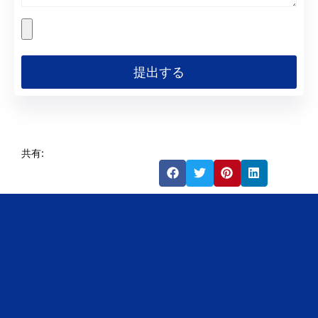
提出する
共有: