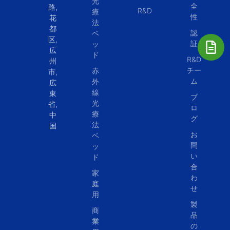
光
全
路,
R&D
療
性
花
法
都
認
ベ
区,
証
ッ
広
ド
R&D
州
チー
赤
市,
ム
外
広
線
東
ブ
光
省,
ロ
療
中
グ
法
国
お
ベ
問
ッ
い
ド
合
家
わ
庭
せ
用
製
商
品
業
の