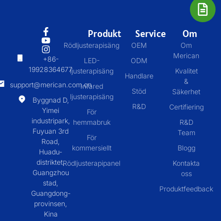
Produkt
Service
Om
Rödljusterapisäng
OEM
Om
Merican
+86-
LED-
ODM
19928364677
ljusterapisäng
Kvalitet
Handlare
&
support@merican.com.cn
Infared
Stöd
Säkerhet
ljusterapisäng
Byggnad D,
R&D
Certifiering
Yimei
För
industripark,
hemmabruk
R&D
Fuyuan 3rd
Team
För
Road,
kommersiellt
Blogg
Huadu-
distriktet,
Rödljusterapipanel
Kontakta
Guangzhou
oss
stad,
Produktfeedback
Guangdong-
provinsen,
Kina