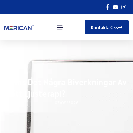
Kontakta Oss
Finns Det Några Biverkningar Av
Rött Ljusterapi?
07/09/2026