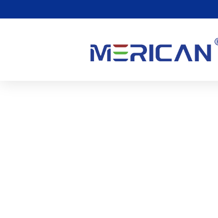
Existem Efeitos Colatera
Vermelha?
0