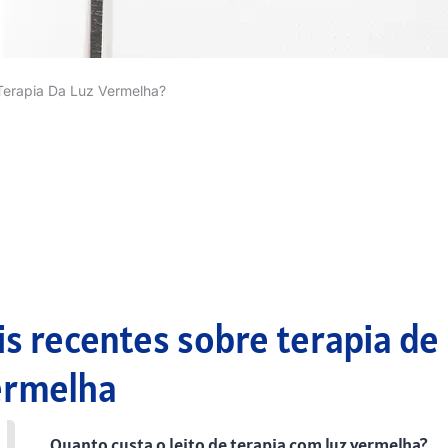
 Terapia Da Luz Vermelha?
s recentes sobre terapia de
ermelha
Quanto custa o leito de terapia com luz vermelha?