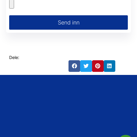
Send inn
Dele: