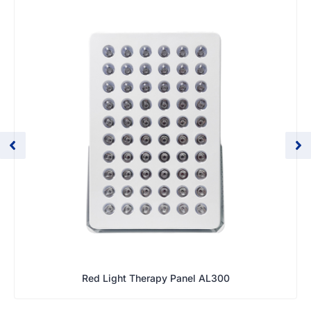
Red Light Therapy Panel AL300