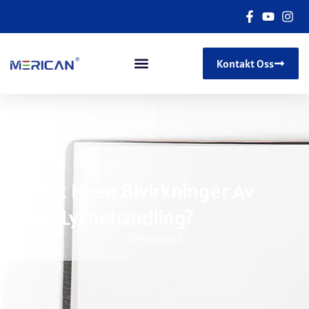
Kontakt Oss
Er Det Noen Bivirkninger Av
Rødt Lysbehandling?
07/09/2026