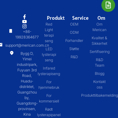
Produkt
Service
Om
Red
OEM
Om
Light
Merican
+86-
ODM
terapi
19928364677
Kvalitet &
Forhandler
seng
Sikkerhet
support@merican.com.cn
Støtte
LED
Sertifisering
Bygg D,
lysterapi
R&D
Yimei
R&D
seng
industripark,
Team
Infared
Fuyuan 3rd
Blogg
lysterapiseng
Road,
Huadu-
Kontakt
For
distriktet,
oss
hjemmebruk
Guangzhou
Produkttilbakemelding
For
by,
kommersiell
Guangdong-
provinsen,
Rødt
Kina
lysterapipanel