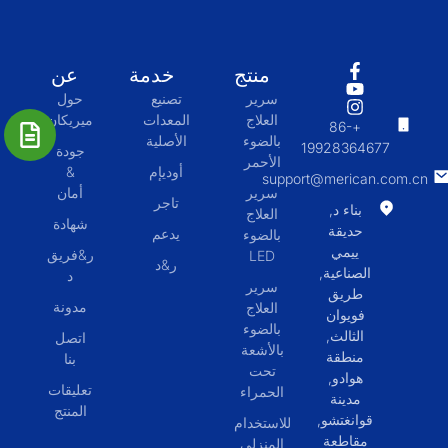
منتج
خدمة
عن
سرير
تصنيع
حول
العلاج
المعدات
ميريكان
+86-
بالضوء
الأصلية
19928364677
جودة
الأحمر
أوديإم
&
support@merican.com.cn
سرير
أمان
تاجر
بناء د,
العلاج
شهادة
حديقة
يدعم
بالضوء
ييمي
ر&فريق
LED
ر&د
الصناعية,
د
سرير
طريق
مدونة
العلاج
فويوان
بالضوء
الثالث,
اتصل
بالأشعة
منطقة
بنا
تحت
هوادو,
تعليقات
الحمراء
مدينة
المنتج
قوانغتشو,
للاستخدام
مقاطعة
المنزلي