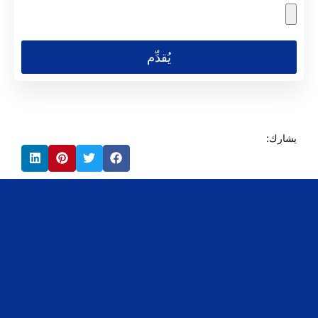
يُقدِّم
يشارك: