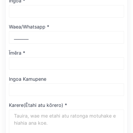
Ingoa
*
Waea/Whatsapp
*
Īmēra
*
Ingoa Kamupene
Karere(Ētahi atu kōrero)
*