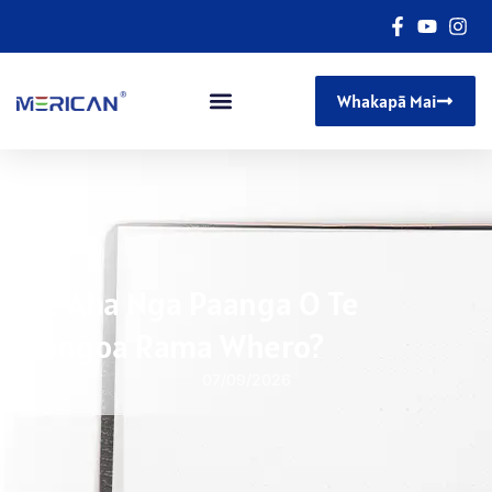
Whakapā Mai
He Aha Nga Paanga O Te
Rongoa Rama Whero?
07/09/2026