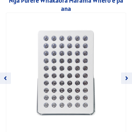
Nga Pūrere Whakaora Marama Whero e pa
ana