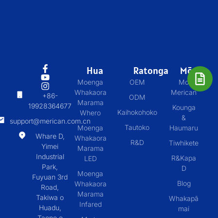
Hua
Ratonga
Mō
Moenga
OEM
Mo
Whakaora
Merican
+86-
ODM
Marama
19928364677
Kounga
Kaihokohoko
Whero
&
support@merican.com.cn
Tautoko
Moenga
Haumaru
Whare D,
Whakaora
R&D
Tiwhikete
Yimei
Marama
Industrial
R&Kapa
LED
Park,
D
Moenga
Fuyuan 3rd
Blog
Whakaora
Road,
Marama
Takiwa o
Whakapā
Infared
Huadu,
mai
Taone o