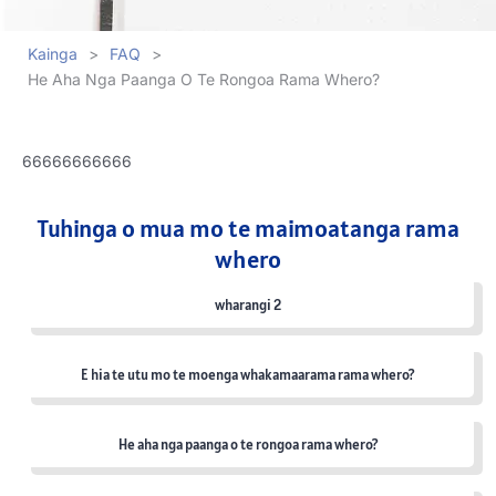
Kainga
>
FAQ
>
He Aha Nga Paanga O Te Rongoa Rama Whero?
66666666666
Tuhinga o mua mo te maimoatanga rama
whero
wharangi 2
E hia te utu mo te moenga whakamaarama rama whero?
He aha nga paanga o te rongoa rama whero?