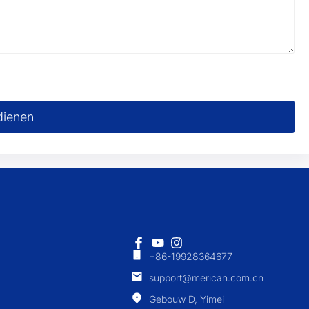
dienen
+86-19928364677
support@merican.com.cn
Gebouw D, Yimei