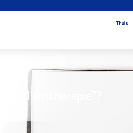
Thuis
n Roodlichttherapie??
7/09/2026