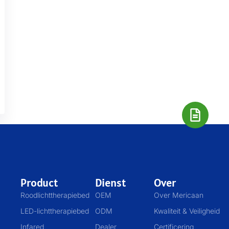
Product
Dienst
Over
Roodlichttherapiebed
OEM
Over Mericaan
LED-lichttherapiebed
ODM
Kwaliteit & Veiligheid
Infared
Dealer
Certificering