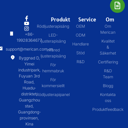
Produkt
Service
Om
Rödljusterapisäng
OEM
Om
Merican
+86-
LED-
ODM
19928364677
ljusterapisäng
Kvalitet
Handlare
&
support@merican.com.cn
Infared
Stöd
Säkerhet
ljusterapisäng
Byggnad D,
R&D
Certifiering
Yimei
För
industripark,
hemmabruk
R&D
Fuyuan 3rd
Team
För
Road,
kommersiellt
Blogg
Huadu-
distriktet,
Rödljusterapipanel
Kontakta
Guangzhou
oss
stad,
Produktfeedback
Guangdong-
provinsen,
Kina