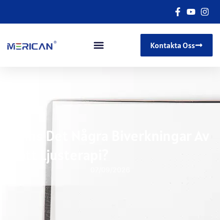
Kontakta Oss
Finns Det Några Biverkningar Av
Rött Ljusterapi?
07/09/2026