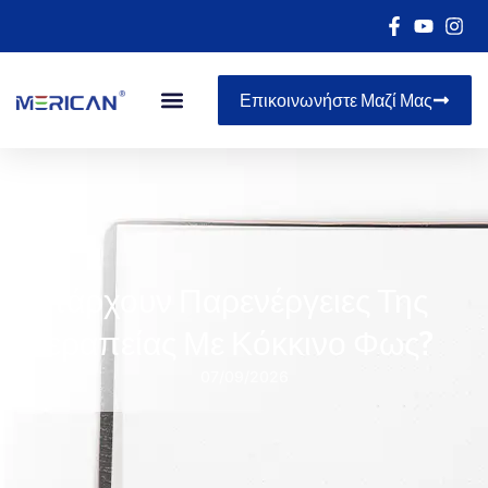
Επικοινωνήστε Μαζί Μας
Υπάρχουν Παρενέργειες Της
Θεραπείας Με Κόκκινο Φως?
07/09/2026