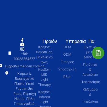
Προϊόν
Υπηρεσία
Για
Κρεβάτι
OEM
Σχετικά
θεραπείας
με το
+86-
ODM
με κόκκινο
Merican
19928364677
Εμπορος
φως
Ποιότητα
support@merican.com.cn
Υποστήριξη
Κρεβάτι
&
Κτήριο Δ,
LED
Ασφάλεια
R&ρε
Βιομηχανικό
Light
Πιστοποίηση
Πάρκο Yimei,
Therapy
Fuyuan 3rd
R&Ομάδα
Κρεβάτι
Road, Περιοχή
Δ
Infared
Huadu, Πόλη
Ιστολόγιο
Light
Γκουανγκζού,
Therapy