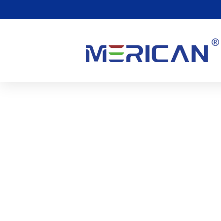
Y A-T-Il Des Effets Seco
Lumière Rouge?
0