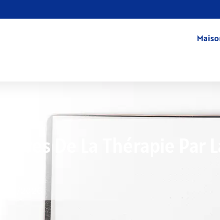
Maiso
ndaires De La Thérapie Par L
7/09/2026