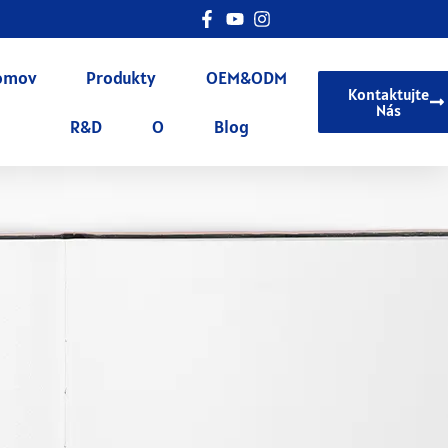
omov
Produkty
OEM&ODM
Kontaktujte
Nás
R&D
O
Blog