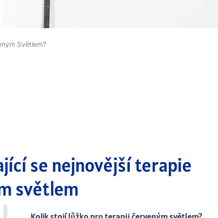
rveným Světlem?
jící se nejnovější terapie
m světlem
Kolik stojí lůžko pro terapii červeným světlem?