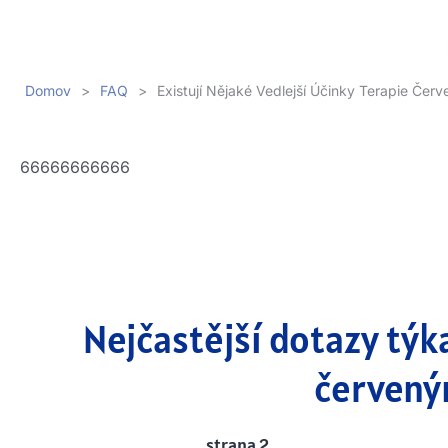
Domov
>
FAQ
>
Existují Nějaké Vedlejší Účinky Terapie Če
66666666666
Nejčastější dotazy týka
červený
strana 2