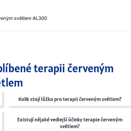
rveným světlem AL300
blíbené terapii červeným
ětlem
Kolik stojí lůžko pro terapii červeným světlem?
Existují nějaké vedlejší účinky terapie červeným
světlem?