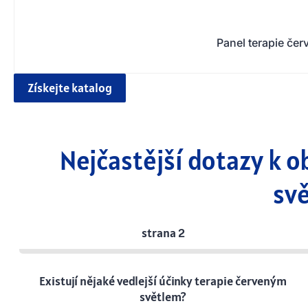
Panel terapie če
Získejte katalog
Nejčastější dotazy k o
sv
strana 2
Existují nějaké vedlejší účinky terapie červeným
světlem?