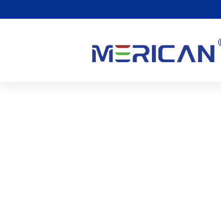
Existují Nějaké Vedlejší
Světlem?
0