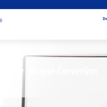
D
 Účinky Terapie Červeným
7/09/2026