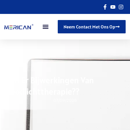
Neem Contact Met Ons Op
Zijn Er Bijwerkingen Van
Roodlichttherapie??
07/09/2026