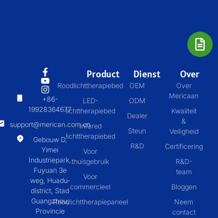
Product
Dienst
Over
Roodlichttherapiebed
OEM
Over
Mericaan
+86-
LED-
ODM
19928364677
lichttherapiebed
Kwaliteit
Dealer
&
support@merican.com.cn
Infared
Steun
Veiligheid
lichttherapiebed
Gebouw D,
R&D
Certificering
Yimei
Voor
Industriepark,
thuisgebruik
R&D-
Fuyuan 3e
team
Voor
weg, Huadu-
commercieel
Bloggen
district, Stad
Guangzhou,
Roodlichttherapiepaneel
Neem
Provincie
contact