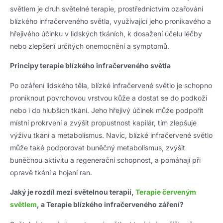
světlem je druh světelné terapie, prostřednictvím ozařování
blízkého infračerveného světla, využívající jeho pronikavého a
hřejivého účinku v lidských tkáních, k dosažení účelu léčby
nebo zlepšení určitých onemocnění a symptomů.
Principy terapie blízkého infračerveného světla
Po ozáření lidského těla, blízké infračervené světlo je schopno
proniknout povrchovou vrstvou kůže a dostat se do podkoží
nebo i do hlubších tkání. Jeho hřejivý účinek může podpořit
místní prokrvení a zvýšit propustnost kapilár, tím zlepšuje
výživu tkání a metabolismus. Navíc, blízké infračervené světlo
může také podporovat buněčný metabolismus, zvýšit
buněčnou aktivitu a regenerační schopnost, a pomáhají při
opravě tkání a hojení ran.
Jaký je rozdíl mezi světelnou terapií,
Terapie červeným
světlem
, a Terapie blízkého infračerveného záření?