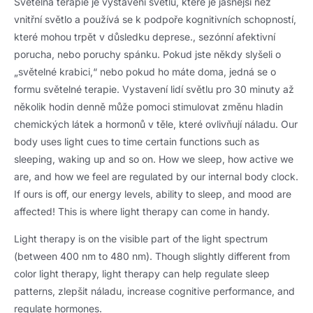
Světelná terapie je vystavení světlu, které je jasnější než
vnitřní světlo a používá se k podpoře kognitivních schopností,
které mohou trpět v důsledku deprese., sezónní afektivní
porucha, nebo poruchy spánku. Pokud jste někdy slyšeli o
„světelné krabici,“ nebo pokud ho máte doma, jedná se o
formu světelné terapie. Vystavení lidí světlu pro 30 minuty až
několik hodin denně může pomoci stimulovat změnu hladin
chemických látek a hormonů v těle, které ovlivňují náladu.
Our
body uses light cues to time certain functions such as
sleeping
,
waking up and so on
.
How we sleep
,
how active we
are
,
and how we feel are regulated by our internal body clock
.
If ours is off
,
our energy levels
,
ability to sleep
,
and mood are
affected
!
This is where light therapy can come in handy
.
Light therapy is on the visible part of the light spectrum
(
between
400
nm to
480 nm).
Though slightly different from
color light therapy
,
light therapy can help regulate sleep
patterns
, zlepšit náladu,
increase cognitive performance
,
and
regulate hormones
.