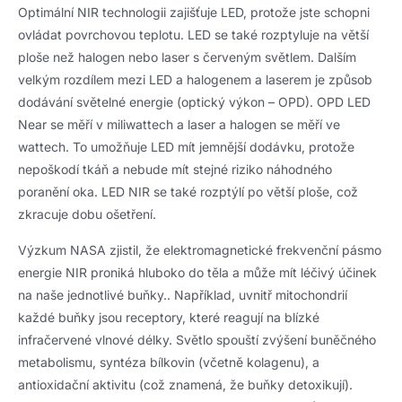
Optimální NIR technologii zajišťuje LED, protože jste schopni
ovládat povrchovou teplotu. LED se také rozptyluje na větší
ploše než halogen nebo laser s červeným světlem. Dalším
velkým rozdílem mezi LED a halogenem a laserem je způsob
dodávání světelné energie (optický výkon – OPD). OPD LED
Near se měří v miliwattech a laser a halogen se měří ve
wattech. To umožňuje LED mít jemnější dodávku, protože
nepoškodí tkáň a nebude mít stejné riziko náhodného
poranění oka. LED NIR se také rozptýlí po větší ploše, což
zkracuje dobu ošetření.
Výzkum NASA zjistil, že elektromagnetické frekvenční pásmo
energie NIR proniká hluboko do těla a může mít léčivý účinek
na naše jednotlivé buňky.. Například, uvnitř mitochondrií
každé buňky jsou receptory, které reagují na blízké
infračervené vlnové délky. Světlo spouští zvýšení buněčného
metabolismu, syntéza bílkovin (včetně kolagenu), a
antioxidační aktivitu (což znamená, že buňky detoxikují).