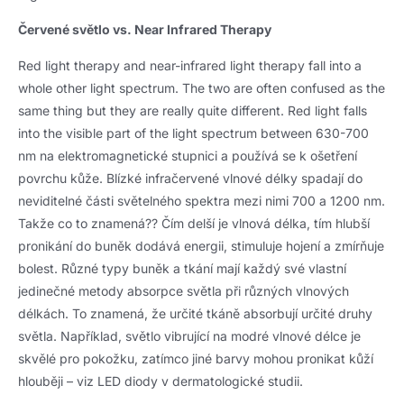
Červené světlo vs.
Near Infrared Therapy
Red light therapy and near-infrared light therapy fall into a
whole other light spectrum
.
The two are often confused as the
same thing but they are really quite different
.
Red light falls
into the visible part of the light spectrum between
630-700
nm na elektromagnetické stupnici a používá se k ošetření
povrchu kůže. Blízké infračervené vlnové délky spadají do
neviditelné části světelného spektra mezi nimi 700 a 1200 nm.
Takže co to znamená?? Čím delší je vlnová délka, tím hlubší
pronikání do buněk dodává energii, stimuluje hojení a zmírňuje
bolest. Různé typy buněk a tkání mají každý své vlastní
jedinečné metody absorpce světla při různých vlnových
délkách. To znamená, že určité tkáně absorbují určité druhy
světla. Například, světlo vibrující na modré vlnové délce je
skvělé pro pokožku, zatímco jiné barvy mohou pronikat kůží
hlouběji – viz LED diody v dermatologické studii.