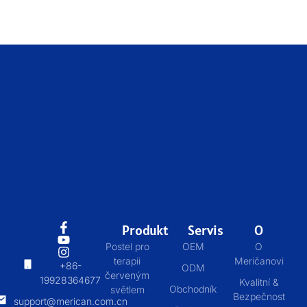
Produkt
Servis
O
Postel pro
OEM
O
terapii
Meričanovi
+86-
ODM
červeným
19928364677
Kvalitní &
Obchodník
světlem
Bezpečnost
support@merican.com.cn