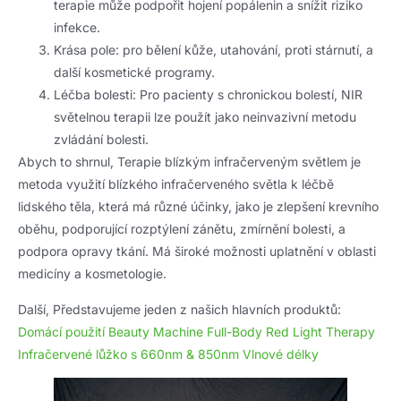
terapie může podpořit hojení popálenin a snížit riziko
infekce.
Krása pole: pro bělení kůže, utahování, proti stárnutí, a
další kosmetické programy.
Léčba bolesti: Pro pacienty s chronickou bolestí, NIR
světelnou terapii lze použít jako neinvazivní metodu
zvládání bolesti.
Abych to shrnul, Terapie blízkým infračerveným světlem je
metoda využití blízkého infračerveného světla k léčbě
lidského těla, která má různé účinky, jako je zlepšení krevního
oběhu, podporující rozptýlení zánětu, zmírnění bolesti, a
podpora opravy tkání. Má široké možnosti uplatnění v oblasti
medicíny a kosmetologie.
Další, Představujeme jeden z našich hlavních produktů:
Domácí použití Beauty Machine Full-Body Red Light Therapy
Infračervené lůžko s 660nm & 850nm Vlnové délky