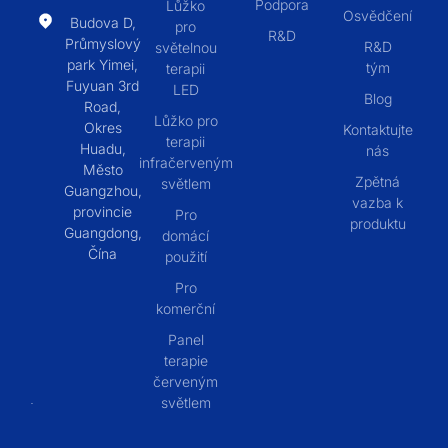
Podpora
Lůžko
Osvědčení
Budova D,
pro
R&D
Průmyslový
R&D
světelnou
park Yimei,
tým
terapii
Fuyuan 3rd
LED
Blog
Road,
Lůžko pro
Okres
Kontaktujte
terapii
Huadu,
nás
infračerveným
Město
Zpětná
světlem
Guangzhou,
vazba k
provincie
Pro
produktu
Guangdong,
domácí
Čína
použití
Pro
komerční
Panel
terapie
červeným
světlem