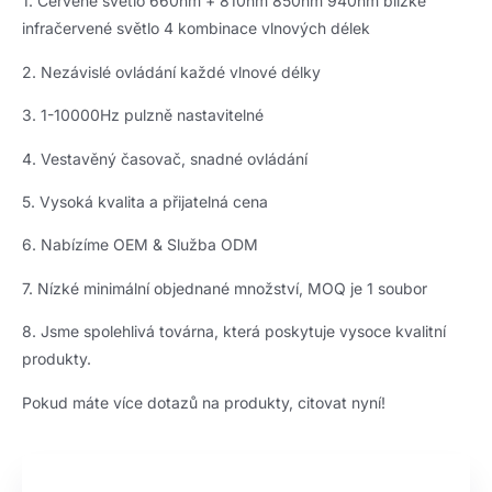
1. Červené světlo 660nm + 810nm 850nm 940nm blízké
infračervené světlo 4 kombinace vlnových délek
2. Nezávislé ovládání každé vlnové délky
3. 1-10000Hz pulzně nastavitelné
4. Vestavěný časovač, snadné ovládání
5. Vysoká kvalita a přijatelná cena
6. Nabízíme OEM & Služba ODM
7. Nízké minimální objednané množství, MOQ je 1 soubor
8. Jsme spolehlivá továrna, která poskytuje vysoce kvalitní
produkty.
Pokud máte více dotazů na produkty, citovat nyní!