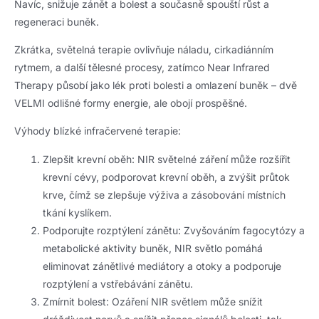
Navíc, snižuje zánět a bolest a současně spouští růst a
regeneraci buněk.
Zkrátka, světelná terapie ovlivňuje náladu, cirkadiánním
rytmem, a další tělesné procesy, zatímco Near Infrared
Therapy působí jako lék proti bolesti a omlazení buněk – dvě
VELMI odlišné formy energie, ale obojí prospěšné.
Výhody blízké infračervené terapie:
Zlepšit krevní oběh: NIR světelné záření může rozšířit
krevní cévy, podporovat krevní oběh, a zvýšit průtok
krve, čímž se zlepšuje výživa a zásobování místních
tkání kyslíkem.
Podporujte rozptýlení zánětu: Zvyšováním fagocytózy a
metabolické aktivity buněk, NIR světlo pomáhá
eliminovat zánětlivé mediátory a otoky a podporuje
rozptýlení a vstřebávání zánětu.
Zmírnit bolest: Ozáření NIR světlem může snížit