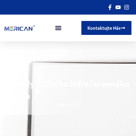
Kontaktujte Nás
Výhody Blízkého Infračerveného
Světla
08/05/2024