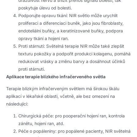
dráždivost nervů a snížit přenos signálů bolesti, tak
poskytuje úlevu od bolesti.
Podporujte opravu tkání: NIR světlo může urychlit
proliferaci a diferenciaci buněk, jako jsou fibroblasty,
endoteliální buňky, a keratinizované buňky, podpora
opravy tkání a hojení ran.
Proti stárnutí: Světelná terapie NIR může také zlepšit
texturu pokožky a podpořit produkci kolagenu, pomáhá
redukovat vrásky a změnu barvy a dosáhnout účinků
proti stárnutí.
Aplikace terapie blízkého infračerveného světla
Terapie blízkým infračerveným světlem má širokou škálu
aplikací v lékařské oblasti, včetně, ale bez omezení na
následující:
Chirurgická péče: pro pooperační hojení ran, kontrola
zánětu, hojení ran, atd.
Péče o popáleniny: pro popálené pacienty, NIR světelná