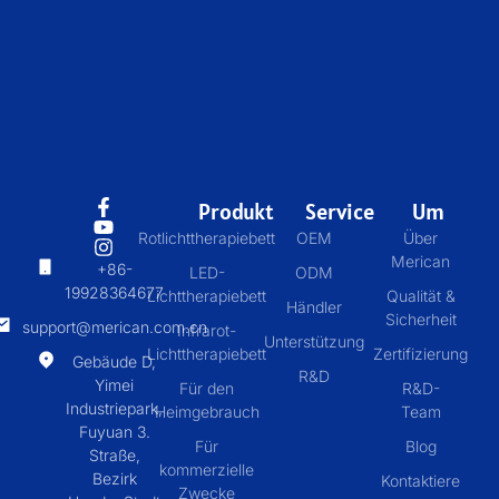
Produkt
Service
Um
Rotlichttherapiebett
OEM
Über
Merican
+86-
LED-
ODM
19928364677
Lichttherapiebett
Qualität &
Händler
Sicherheit
support@merican.com.cn
Infrarot-
Unterstützung
Lichttherapiebett
Zertifizierung
Gebäude D,
R&D
Yimei
Für den
R&D-
Industriepark,
Heimgebrauch
Team
Fuyuan 3.
Für
Blog
Straße,
kommerzielle
Bezirk
Kontaktiere
Zwecke