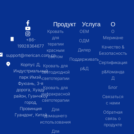
Продукт
Услуга
О
Кровать
OEM
О
для
Мерикане
+86-
ОДМ
терапии
19928364677
Качество &
Дилер
красным
Безопасность
support@merican.com.cn
светом
Поддерживать
Сертификация
Корпус Д,
Кровать для
р&Д
Индустриальный
р&Команда
светодиодной
парк Имэй,
Д
светотерапии
Фуюань, 3-я
Блог
Кровать для
дорога, Хуаду
инфракрасной
район, Гуанчжоу
Связаться
светотерапии
город,
с нами
Провинция
Для
Обратная
Гуандонг, Китай
домашнего
связь о
использования
продукте
Для