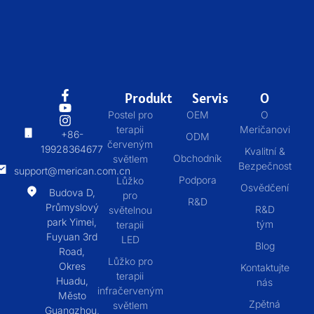
Produkt
Servis
O
Postel pro
OEM
O
terapii
Meričanovi
+86-
ODM
červeným
19928364677
Kvalitní &
Obchodník
světlem
Bezpečnost
support@merican.com.cn
Podpora
Lůžko
Osvědčení
Budova D,
pro
R&D
Průmyslový
R&D
světelnou
park Yimei,
tým
terapii
Fuyuan 3rd
LED
Blog
Road,
Lůžko pro
Okres
Kontaktujte
terapii
Huadu,
nás
infračerveným
Město
Zpětná
světlem
Guangzhou,