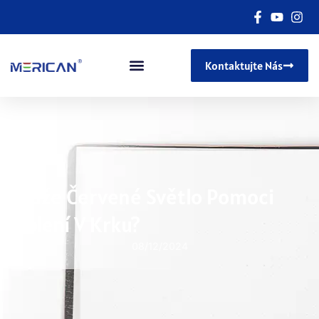
Kontaktujte Nás
Může Červené Světlo Pomoci
Bolení V Krku?
08/12/2024