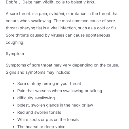
Dobře， Dejte nám vědět, co je to bolest v krku.
A sore throat is a pain
, svědění,
or irritation in the throat that
occurs when swallowing
.
The most common cause of sore
throat
(
pharyngitis
)
is a viral infection
,
such as a cold or flu
.
Sore throats caused by viruses can cause spontaneous
coughing
.
Symptom
Symptoms of sore throat may vary depending on the cause
.
Signs and symptoms may include
:
Sore or itchy feeling in your throat
Pain that worsens when swallowing or talking
difficulty swallowing
bolest,
swollen glands in the neck or jaw
Red and swollen tonsils
White spots or pus on the tonsils
The hoarse or deep voice