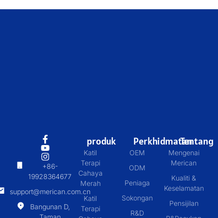
produk
Perkhidmatan
Tentang
Katil
OEM
Mengenai
Terapi
Merican
+86-
ODM
Cahaya
19928364677
Kualiti &
Peniaga
Merah
Keselamatan
support@merican.com.cn
Sokongan
Katil
Pensijilan
Bangunan D,
Terapi
R&D
Taman