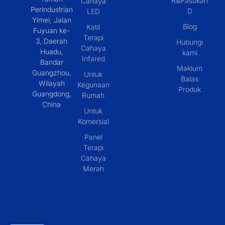
R&Pasukan
Cahaya
Perindustrian
D
LED
Yimei, Jalan
Blog
Katil
Fuyuan ke-
Terapi
3, Daerah
Hubungi
Cahaya
Huadu,
kami
Infared
Bandar
Maklum
Guangzhou,
Untuk
Balas
Wilayah
Kegunaan
Produk
Guangdong,
Rumah
China
Untuk
Komersial
Panel
Terapi
Cahaya
Merah