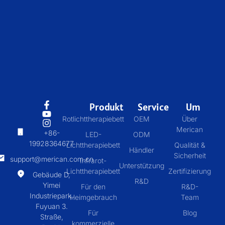
Produkt
Service
Um
Rotlichttherapiebett
OEM
Über
Merican
+86-
LED-
ODM
19928364677
Lichttherapiebett
Qualität &
Händler
Sicherheit
support@merican.com.cn
Infrarot-
Unterstützung
Lichttherapiebett
Zertifizierung
Gebäude D,
R&D
Yimei
Für den
R&D-
Industriepark,
Heimgebrauch
Team
Fuyuan 3.
Für
Blog
Straße,
kommerzielle