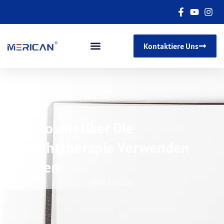
Kontaktiere Uns
Wie Kosmetiker Die
Rotlichttherapie Verwenden
Können
01/22/2025