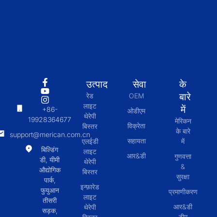
उत्पाद
सेवा
के
बारे
रेड
OEM
लाइट
में
+86-
ओडीएम
थेरेपी
19928364677
मेरिकन
विक्रेता
बिस्तर
के बारे
support@merican.com.cn
सहायता
एलईडी
में
बिल्डिंग
लाइट
आर&डी
गुणवत्ता
डी, यीमी
थेरेपी
&
औद्योगिक
बिस्तर
सुरक्षा
पार्क,
इन्फ़ारेड
फुयुआन
प्रमाणीकरण
लाइट
तीसरी
आर&डी
थेरेपी
सड़क,
टीम