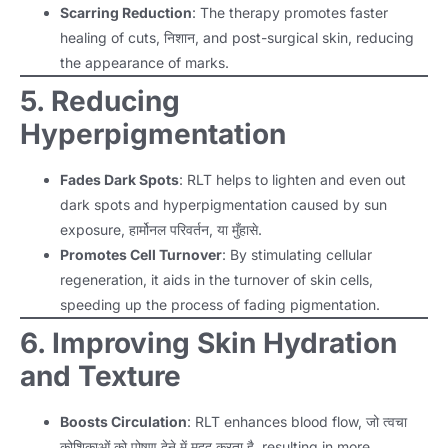
Scarring Reduction
:
The therapy promotes faster
healing of cuts
, निशान,
and post-surgical skin
,
reducing
the appearance of marks
.
5.
Reducing
Hyperpigmentation
Fades Dark Spots
:
RLT helps to lighten and even out
dark spots and hyperpigmentation caused by sun
exposure
, हार्मोनल परिवर्तन, या मुँहासे.
Promotes Cell Turnover
:
By stimulating cellular
regeneration
,
it aids in the turnover of skin cells
,
speeding up the process of fading pigmentation
.
6.
Improving Skin Hydration
and Texture
Boosts Circulation
:
RLT enhances blood flow
, जो त्वचा
कोशिकाओं को पोषण देने में मदद करता है,
resulting in more