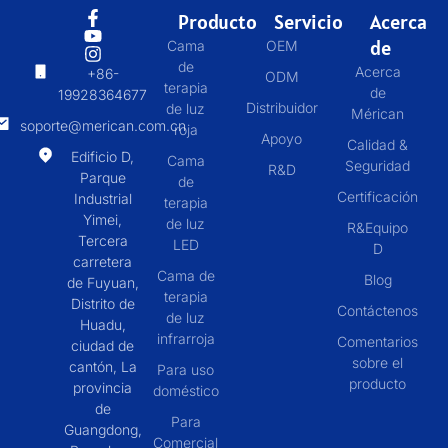
Producto
Servicio
Acerca
de
Cama
OEM
de
Acerca
+86-
ODM
terapia
de
19928364677
Distribuidor
de luz
Mérican
soporte@merican.com.cn
roja
Apoyo
Calidad &
Edificio D,
Cama
Seguridad
R&D
Parque
de
Certificación
Industrial
terapia
Yimei,
de luz
R&Equipo
Tercera
LED
D
carretera
Cama de
Blog
de Fuyuan,
terapia
Distrito de
Contáctenos
de luz
Huadu,
infrarroja
Comentarios
ciudad de
sobre el
cantón, La
Para uso
producto
provincia
doméstico
de
Para
Guangdong,
Comercial