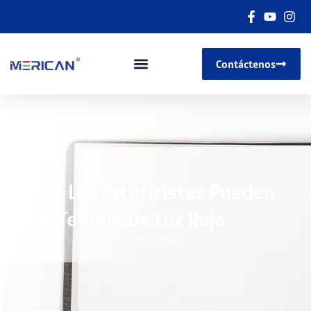
Contáctenos
Cómo Los Esteticistas Pueden
Usar Terapia De Luz Roja
01/22/2025