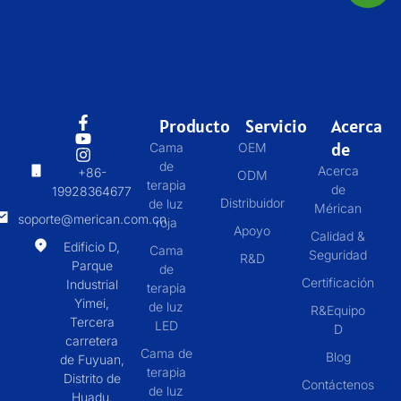
Producto
Servicio
Acerca
de
Cama
OEM
de
Acerca
+86-
ODM
terapia
de
19928364677
Distribuidor
de luz
Mérican
soporte@merican.com.cn
roja
Apoyo
Calidad &
Edificio D,
Cama
Seguridad
R&D
Parque
de
Certificación
Industrial
terapia
Yimei,
de luz
R&Equipo
Tercera
LED
D
carretera
Cama de
Blog
de Fuyuan,
terapia
Distrito de
Contáctenos
de luz
Huadu,