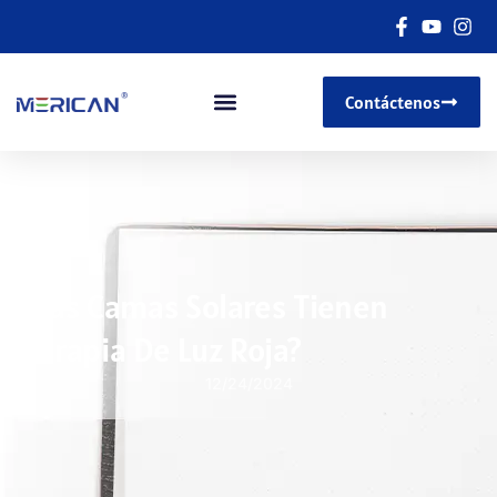
Contáctenos
¿Las Camas Solares Tienen
Terapia De Luz Roja?
12/24/2024