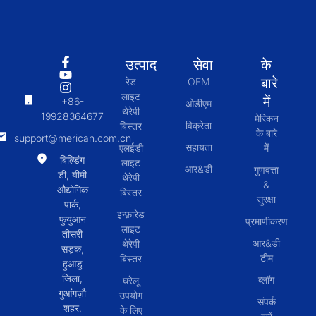
उत्पाद
सेवा
के
बारे
रेड
OEM
लाइट
में
+86-
ओडीएम
थेरेपी
19928364677
मेरिकन
विक्रेता
बिस्तर
के बारे
support@merican.com.cn
सहायता
एलईडी
में
बिल्डिंग
लाइट
आर&डी
गुणवत्ता
डी, यीमी
थेरेपी
&
औद्योगिक
बिस्तर
सुरक्षा
पार्क,
इन्फ़ारेड
फुयुआन
प्रमाणीकरण
लाइट
तीसरी
आर&डी
थेरेपी
सड़क,
टीम
बिस्तर
हुआडु
जिला,
ब्लॉग
घरेलू
गुआंगज़ौ
उपयोग
संपर्क
शहर,
के लिए