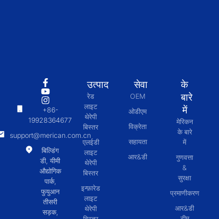
उत्पाद
सेवा
के
बारे
रेड
OEM
लाइट
में
+86-
ओडीएम
थेरेपी
19928364677
मेरिकन
विक्रेता
बिस्तर
के बारे
support@merican.com.cn
सहायता
एलईडी
में
बिल्डिंग
लाइट
आर&डी
गुणवत्ता
डी, यीमी
थेरेपी
&
औद्योगिक
बिस्तर
सुरक्षा
पार्क,
इन्फ़ारेड
फुयुआन
प्रमाणीकरण
लाइट
तीसरी
आर&डी
थेरेपी
सड़क,
टीम
बिस्तर