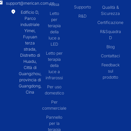
support@merican.com.cn
rossa
Supporto
Qualità &
Edificio D,
Letto
Sicurezza
R&D
Parco
per
Certificazione
industriale
terapia
Yimei,
R&Squadra
della
Fuyuan
D
luce a
terza
LED
Blog
strada,
Letto per
Distretto di
Contattaci
terapia
Huadu,
Feedback
della
Città di
sul
luce a
Guangzhou,
prodotto
infrarossi
provincia di
Guangdong,
Per uso
Cina
domestico
Per
commerciale
Pannello
per la
terapia