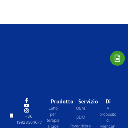
Prodotto
Servizio
Di
Letto
OEM
A
per
proposito
+86-
ODM
terapia
di
19928364677
Rivenditore
a luce
Merican