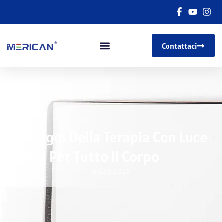
Contattaci
Vantaggi Della Terapia Con Luce
Rossa Per Tutto Il Corpo
01/22/2025