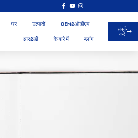
घर
उत्पादों
OEM&ओडीएम
संपर्क
करें
आर&डी
के बारे में
ब्लॉग