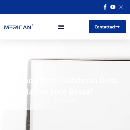
Contattaci
Ci Sono Effetti Collaterali Della
Terapia Con Luce Rossa?
07/09/2026