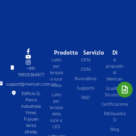
Prodotto
Servizio
Di
Letto
OEM
A
per
proposito
+86-
ODM
terapia
di
19928364677
Rivenditore
a luce
Merican
support@merican.com.cn
rossa
Supporto
Qualità &
Edificio D,
Letto
Sicurezza
R&D
Parco
per
Certificazione
industriale
terapia
Yimei,
R&Squadra
della
Fuyuan
D
luce a
terza
LED
Blog
strada,
Letto per