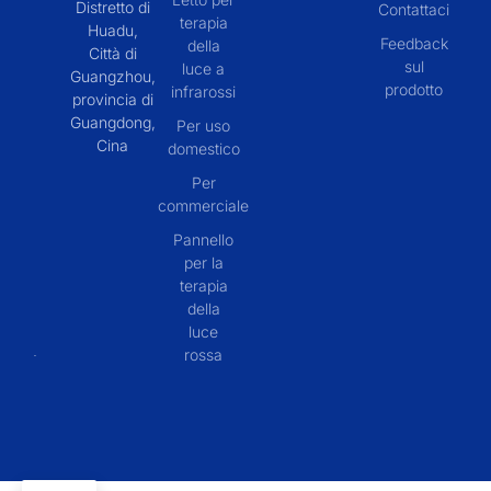
Distretto di
Contattaci
terapia
Huadu,
Feedback
della
Città di
sul
luce a
Guangzhou,
prodotto
infrarossi
provincia di
Guangdong,
Per uso
Cina
domestico
Per
commerciale
Pannello
per la
terapia
della
luce
rossa