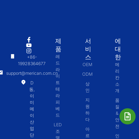
제
서
에
품
비
대
스
한
레
+86-
드
19928364677
OEM
메
라
리
support@merican.com.cn
ODM
이
칸
트
D
상
소
테
동,
인
개
라
이
지
품
피
미
원
질
베
메
하
&
드
이
다
안
산
LED
전
업
아
조
단
르
인
명