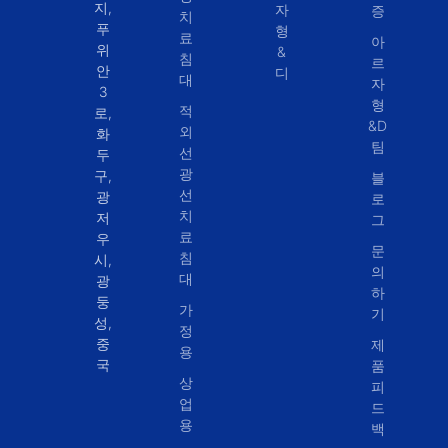
지,
자
증
치
푸
형
료
아
위
&
침
르
안
디
대
자
3
형
적
로,
&D
외
화
팀
선
두
광
구,
블
선
광
로
치
저
그
료
우
문
침
시,
의
대
광
하
둥
가
기
성,
정
중
제
용
국
품
상
피
업
드
용
백