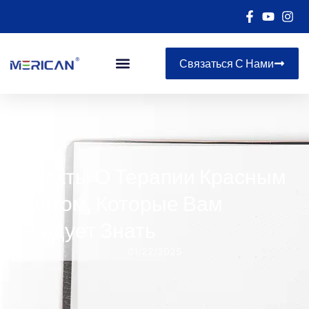
Связаться С Нами
5 Факты О Терапии Красным
Светом, Которые Вам
Следует Знать
01/22/2025