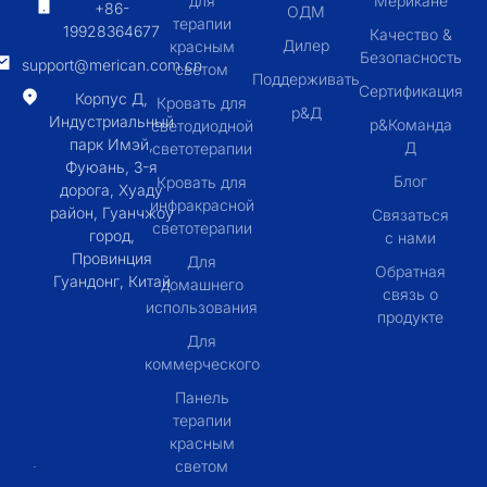
для
Мерикане
+86-
ОДМ
терапии
19928364677
Качество &
Дилер
красным
Безопасность
support@merican.com.cn
светом
Поддерживать
Сертификация
Корпус Д,
Кровать для
р&Д
Индустриальный
р&Команда
светодиодной
парк Имэй,
Д
светотерапии
Фуюань, 3-я
Блог
Кровать для
дорога, Хуаду
инфракрасной
район, Гуанчжоу
Связаться
светотерапии
город,
с нами
Провинция
Для
Обратная
Гуандонг, Китай
домашнего
связь о
использования
продукте
Для
коммерческого
Панель
терапии
красным
светом