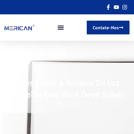
Contate-Nos
5 Fatos Sobre A Terapia Da Luz
Vermelha Que Você Deve Saber
01/22/2025