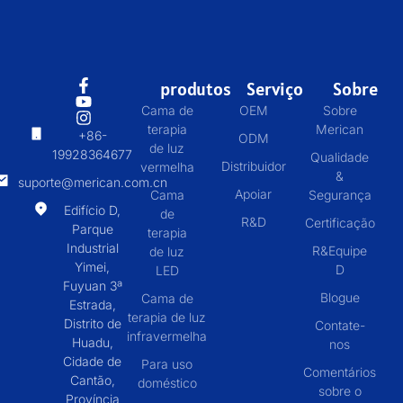
produtos
Serviço
Sobre
Cama de
OEM
Sobre
terapia
Merican
+86-
ODM
de luz
19928364677
Qualidade
Distribuidor
vermelha
&
suporte@merican.com.cn
Apoiar
Cama
Segurança
Edifício D,
de
R&D
Certificação
Parque
terapia
Industrial
R&Equipe
de luz
Yimei,
D
LED
Fuyuan 3ª
Blogue
Cama de
Estrada,
terapia de luz
Distrito de
Contate-
infravermelha
Huadu,
nos
Cidade de
Para uso
Comentários
Cantão,
doméstico
sobre o
Província