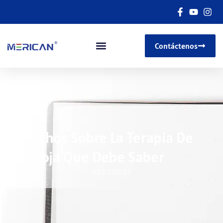
Contáctenos
5 Hechos Sobre La Terapia De
Luz Roja Que Debe Saber
01/22/2025