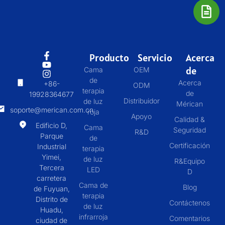
Producto
Servicio
Acerca
de
Cama
OEM
de
Acerca
+86-
ODM
terapia
de
19928364677
Distribuidor
de luz
Mérican
soporte@merican.com.cn
roja
Apoyo
Calidad &
Edificio D,
Cama
Seguridad
R&D
Parque
de
Certificación
Industrial
terapia
Yimei,
de luz
R&Equipo
Tercera
LED
D
carretera
Cama de
Blog
de Fuyuan,
terapia
Distrito de
Contáctenos
de luz
Huadu,
infrarroja
Comentarios
ciudad de