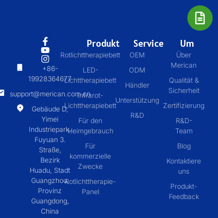
Produkt
Service
Um
Rotlichttherapiebett
OEM
Über
Merican
+86-
LED-
ODM
19928364677
Lichttherapiebett
Qualität &
Händler
Sicherheit
support@merican.com.cn
Infrarot-
Unterstützung
Lichttherapiebett
Zertifizierung
Gebäude D,
R&D
Yimei
Für den
R&D-
Industriepark,
Heimgebrauch
Team
Fuyuan 3.
Für
Blog
Straße,
kommerzielle
Bezirk
Kontaktiere
Zwecke
Huadu, Stadt
uns
Guangzhou,
Rotlichttherapie-
Produkt-
Provinz
Panel
Feedback
Guangdong,
China