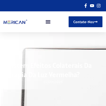
Contate-Nos
Existem Efeitos Colaterais Da
Terapia Da Luz Vermelha?
07/09/2026