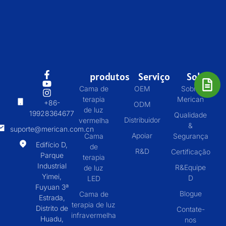
produtos
Serviço
Sobre
Cama de
OEM
Sobre
terapia
Merican
+86-
ODM
de luz
19928364677
Qualidade
Distribuidor
vermelha
&
suporte@merican.com.cn
Apoiar
Cama
Segurança
Edifício D,
de
R&D
Certificação
Parque
terapia
Industrial
R&Equipe
de luz
Yimei,
D
LED
Fuyuan 3ª
Blogue
Cama de
Estrada,
terapia de luz
Distrito de
Contate-
infravermelha
Huadu,
nos