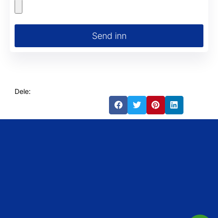
Send inn
Dele: