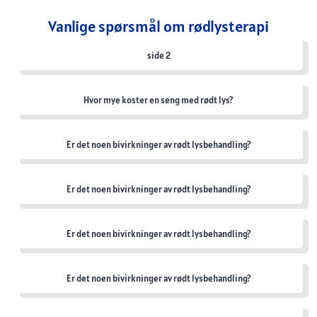
Vanlige spørsmål om rødlysterapi
side 2
Hvor mye koster en seng med rødt lys?
Er det noen bivirkninger av rødt lysbehandling?
Er det noen bivirkninger av rødt lysbehandling?
Er det noen bivirkninger av rødt lysbehandling?
Er det noen bivirkninger av rødt lysbehandling?