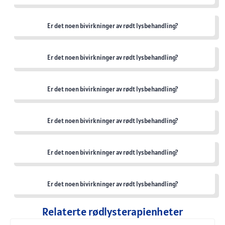
Er det noen bivirkninger av rødt lysbehandling?
Er det noen bivirkninger av rødt lysbehandling?
Er det noen bivirkninger av rødt lysbehandling?
Er det noen bivirkninger av rødt lysbehandling?
Er det noen bivirkninger av rødt lysbehandling?
Er det noen bivirkninger av rødt lysbehandling?
Relaterte rødlysterapienheter