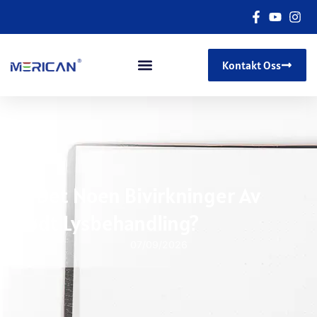
Kontakt Oss
Er Det Noen Bivirkninger Av
Rødt Lysbehandling?
07/09/2026