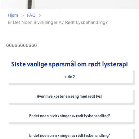
Hjem
>
FAQ
>
Er Det Noen Bivirkninger Av Rødt Lysbehandling?
66666666666
Siste vanlige spørsmål om rødt lysterapi
side 2
Hvor mye koster en seng med rødt lys?
Er det noen bivirkninger av rødt lysbehandling?
Er det noen bivirkninger av rødt lysbehandling?