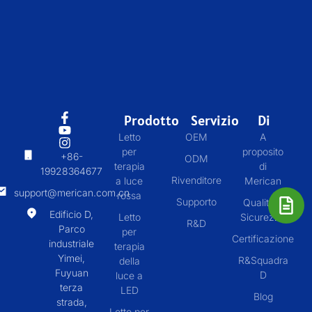
Prodotto
Servizio
Di
Letto
OEM
A
per
proposito
+86-
ODM
terapia
di
19928364677
Rivenditore
a luce
Merican
support@merican.com.cn
rossa
Supporto
Qualità &
Edificio D,
Letto
Sicurezza
R&D
Parco
per
Certificazione
industriale
terapia
Yimei,
R&Squadra
della
Fuyuan
D
luce a
terza
LED
Blog
strada,
Letto per