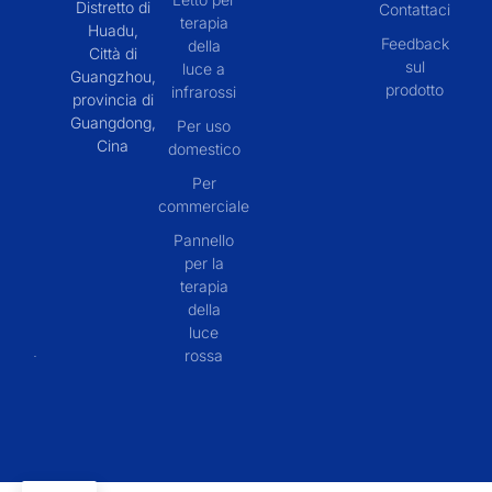
Distretto di
Contattaci
terapia
Huadu,
Feedback
della
Città di
sul
luce a
Guangzhou,
prodotto
infrarossi
provincia di
Guangdong,
Per uso
Cina
domestico
Per
commerciale
Pannello
per la
terapia
della
luce
rossa