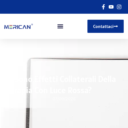
Contattaci
Ci Sono Effetti Collaterali Della
Terapia Con Luce Rossa?
07/09/2026