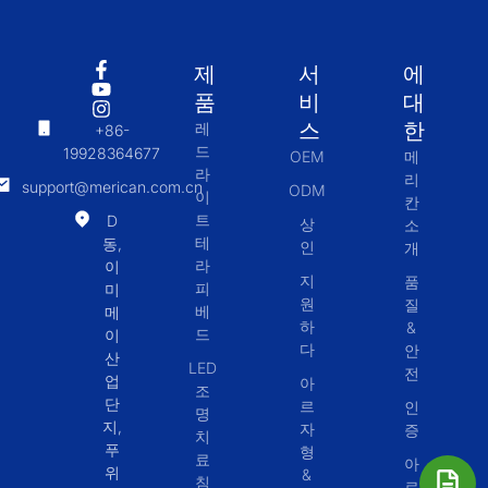
제
서
에
품
비
대
스
한
레
+86-
드
19928364677
OEM
메
라
리
support@merican.com.cn
ODM
이
칸
트
D
상
소
테
동,
인
개
라
이
지
품
피
미
원
질
베
메
하
&
드
이
다
안
산
LED
전
업
아
조
단
르
인
명
지,
자
증
치
푸
형
료
아
위
&
침
르