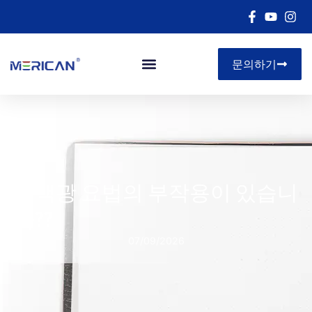
문의하기
아르 자형&디
적색광 요법의 부작용이 있습니
까??
07/09/2026