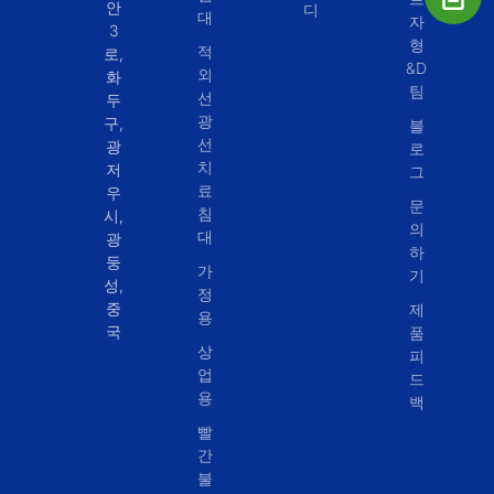
안
디
대
자
3
형
적
로,
&D
외
화
팀
선
두
광
구,
블
선
광
로
치
저
그
료
우
문
침
시,
의
대
광
하
둥
가
기
성,
정
중
제
용
국
품
상
피
업
드
용
백
빨
간
불