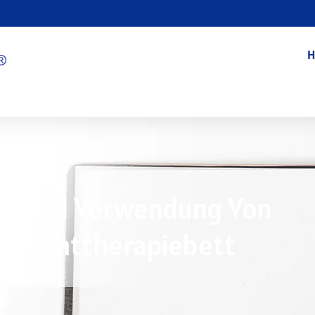
H
ile Und Verwendung Von
-Leuchttherapiebett
1/16/2025