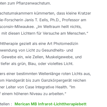
nten zum Pflanzenwachstum.
nwachstumskammern kümmerten, dass kleine Kratzer
e-Forscherin Janis T. Eells, Ph.D., Professor am
consin-Milwaukee. „Im Weltraum heilt nichts,
g mit diesen Lichtern für Versuche am Menschen.“
httherapie gezielt als eine Art Photomedizin
Anwendung von Licht zu Gesundheits- und
es Gewebe ein, wie Zellen, Muskelgewebe, und
efer als grün, Blau, oder violettes Licht.
pers einer bestimmten Wellenlänge roten Lichts aus,
om Handgerät bis zum Ganzkörpergerät reichen
er Leiter von Case Integrative Health. "Im
uf einem höheren Niveau zu arbeiten.“
stellen：
Merican MB Infrarot-Lichttherapiebett