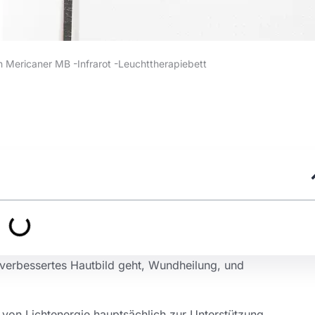
n Mericaner MB -Infrarot -Leuchttherapiebett
n verbessertes Hautbild geht, Wundheilung, und
 von Lichtenergie hauptsächlich zur Unterstützung