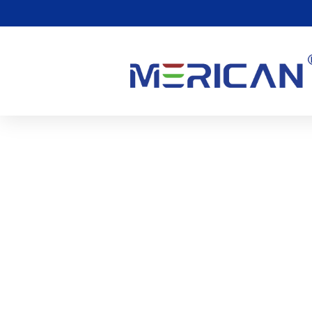
Rotlichttherapie: Vorte
Mericaner MB -Infrarot 
0