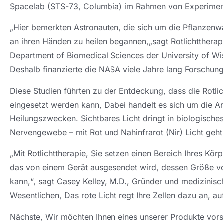
Spacelab (STS-73, Columbia) im Rahmen von Experime
„Hier bemerkten Astronauten, die sich um die Pflanze
an ihren Händen zu heilen begannen,„sagt Rotlichttherapi
Department of Biomedical Sciences der University of Wis
Deshalb finanzierte die NASA viele Jahre lang Forschun
Diese Studien führten zu der Entdeckung, dass die Rotlic
eingesetzt werden kann, Dabei handelt es sich um die 
Heilungszwecken. Sichtbares Licht dringt in biologisch
Nervengewebe – mit Rot und Nahinfrarot (Nir) Licht geht ti
„Mit Rotlichttherapie, Sie setzen einen Bereich Ihres Kör
das von einem Gerät ausgesendet wird, dessen Größe v
kann,“, sagt Casey Kelley, M.D., Gründer und medizinisch
Wesentlichen, Das rote Licht regt Ihre Zellen dazu an, a
Nächste, Wir möchten Ihnen eines unserer Produkte vor