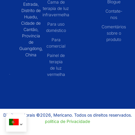
Blogue
Cama de
Estrada,
terapia de luz
Distrito de
Contate-
infravermelha
Huadu,
nos
Cidade de
Para uso
Comentários
Cantão,
doméstico
sobre o
Província
produto
Para
de
comercial
Guangdong,
China
Painel de
terapia
de luz
vermelha
Direitos autorais ©2026, Mericano. Todos os direitos reservados.
política de Privacidade