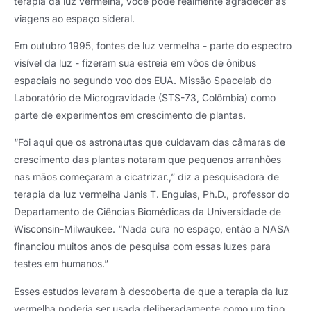
terapia da luz vermelha, você pode realmente agradecer às
viagens ao espaço sideral.
Em outubro 1995, fontes de luz vermelha - parte do espectro
visível da luz - fizeram sua estreia em vôos de ônibus
espaciais no segundo voo dos EUA. Missão Spacelab do
Laboratório de Microgravidade (STS-73, Colômbia) como
parte de experimentos em crescimento de plantas.
“Foi aqui que os astronautas que cuidavam das câmaras de
crescimento das plantas notaram que pequenos arranhões
nas mãos começaram a cicatrizar.,” diz a pesquisadora de
terapia da luz vermelha Janis T. Enguias, Ph.D., professor do
Departamento de Ciências Biomédicas da Universidade de
Wisconsin-Milwaukee. “Nada cura no espaço, então a NASA
financiou muitos anos de pesquisa com essas luzes para
testes em humanos.”
Esses estudos levaram à descoberta de que a terapia da luz
vermelha poderia ser usada deliberadamente como um tipo