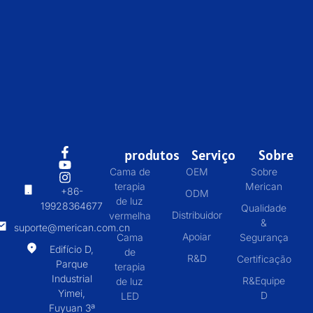
produtos
Serviço
Sobre
Cama de
OEM
Sobre
terapia
Merican
+86-
ODM
de luz
19928364677
Qualidade
Distribuidor
vermelha
&
suporte@merican.com.cn
Apoiar
Cama
Segurança
Edifício D,
de
R&D
Certificação
Parque
terapia
Industrial
R&Equipe
de luz
Yimei,
D
LED
Fuyuan 3ª