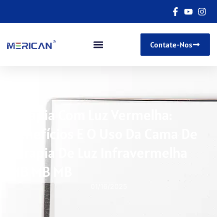
Contate-Nos
Terapia Com Luz Vermelha:
Benefícios E O Uso Da Cama De
Terapia De Luz Infravermelha
MB MB MB
01/16/2025